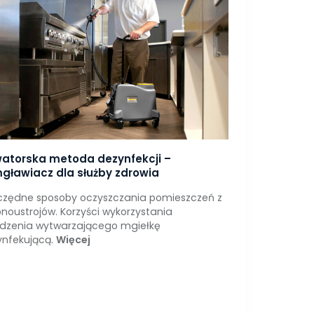
atorska metoda dezynfekcji –
gławiacz dla służby zdrowia
czędne sposoby oczyszczania pomieszczeń z
noustrojów. Korzyści wykorzystania
ądzenia wytwarzającego mgiełkę
ynfekującą.
Więcej