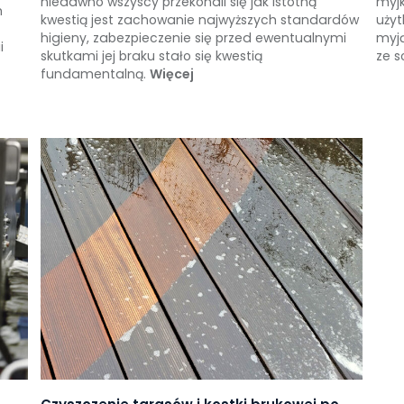
niedawno wszyscy przekonali się jak istotną
myjk
h
kwestią jest zachowanie najwyższych standardów
użyt
higieny, zabezpieczenie się przed ewentualnymi
myją
i
skutkami jej braku stało się kwestią
ze s
fundamentalną.
Więcej