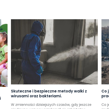
Skuteczne i bezpieczne metody walki z
Co 
wirusami oraz bakteriami.
pra
i
W zmienności dzisiejszych czasów, gdy jeszcze
Co j