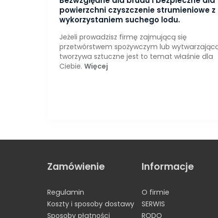
Bezwzględne dla brudu i bezpieczne dla
powierzchni czyszczenie strumieniowe z
wykorzystaniem suchego lodu.
Jeżeli prowadzisz firmę zajmującą się
przetwórstwem spożywczym lub wytwarzając
tworzywa sztuczne jest to temat właśnie dla
Ciebie.
Więcej
Zamówienie
Informacje
Regulamin
O firmie
Koszty i sposoby dostawy
SERWIS
Sposoby płatności
RODO