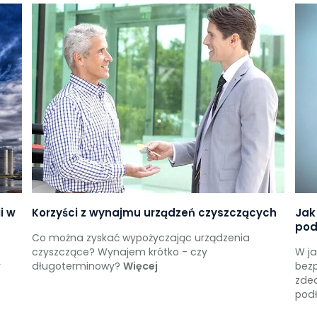
i w
Korzyści z wynajmu urządzeń czyszczących
Jak
pod
Co można zyskać wypożyczając urządzenia
czyszczące? Wynajem krótko - czy
W ja
y
długoterminowy?
Więcej
bezp
zdec
pod