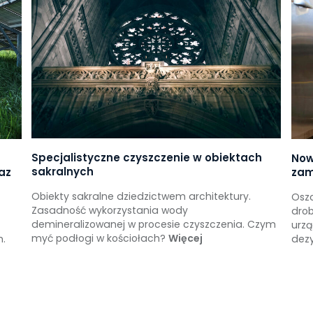
Specjalistyczne czyszczenie w obiektach
Now
sakralnych
az
zam
Obiekty sakralne dziedzictwem architektury.
Osz
Zasadność wykorzystania wody
drob
demineralizowanej w procesie czyszczenia. Czym
urz
myć podłogi w kościołach?
Więcej
h.
dez