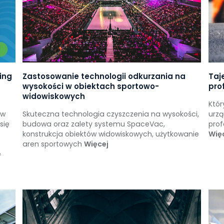
ing
Zastosowanie technologii odkurzania na
Taj
wysokości w obiektach sportowo-
pro
widowiskowych
Któ
 w
Skuteczna technologia czyszczenia na wysokości,
urz
się
budowa oraz zalety systemu SpaceVac,
prof
konstrukcja obiektów widowiskowych, użytkowanie
Wię
aren sportowych
Więcej
e