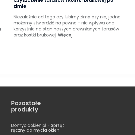
Czyszczenie tarasów i kostki brukowej po
zimie
Niezależnie od tego czy lubimy zimę czy nie, jedno
możemy stwierdzić na pewno - nie wpływa ona
ą
korzystnie na stan naszych drewnianych tarasów
oraz kostki brukowej.
Więcej
Pozostałe
produkty
Domyciaokien.pl - Sprzęt
ręczny do mycia okien