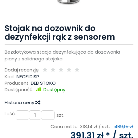
Stojak na dozownik do
dezynfekcji rąk z sensorem
Bezdotykowa stacja dezynfekująca do dozowania
piany z solidnego stojaka.
Dodaj recenzję:
Kod:
INFOFLDISP
Producent:
DEB STOKO
Dostępność:
Dostępny
Historia ceny
Ilość:
szt.
Cena netto:
318,14 zł
/ szt.
489,15 zł
391,31 zł *
/ szt.