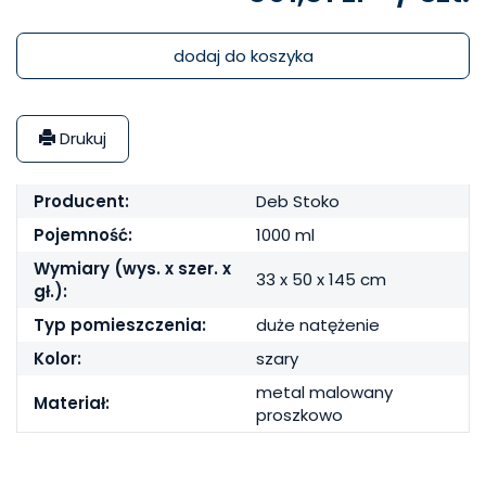
dodaj do koszyka
Drukuj
Producent:
Deb Stoko
Pojemność:
1000 ml
Wymiary (wys. x szer. x
33 x 50 x 145 cm
gł.):
Typ pomieszczenia:
duże natężenie
Kolor:
szary
metal malowany
Materiał:
proszkowo