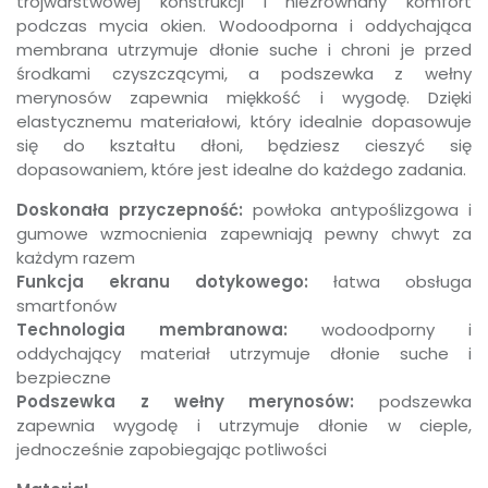
trójwarstwowej konstrukcji i niezrównany komfort
podczas mycia okien. Wodoodporna i oddychająca
membrana utrzymuje dłonie suche i chroni je przed
środkami czyszczącymi, a podszewka z wełny
merynosów zapewnia miękkość i wygodę. Dzięki
elastycznemu materiałowi, który idealnie dopasowuje
się do kształtu dłoni, będziesz cieszyć się
dopasowaniem, które jest idealne do każdego zadania.
Doskonała przyczepność:
powłoka antypoślizgowa i
gumowe wzmocnienia zapewniają pewny chwyt za
każdym razem
Funkcja ekranu dotykowego:
łatwa obsługa
smartfonów
Technologia membranowa:
wodoodporny i
oddychający materiał utrzymuje dłonie suche i
bezpieczne
Podszewka z wełny merynosów:
podszewka
zapewnia wygodę i utrzymuje dłonie w cieple,
jednocześnie zapobiegając potliwości