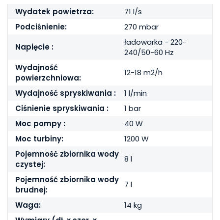
Wydatek powietrza:
71 l/s
Podciśnienie:
270 mbar
ładowarka - 220-
Napięcie :
240/50-60 Hz
Wydajność
12-18 m2/h
powierzchniowa:
Wydajność spryskiwania :
1 l/min
Ciśnienie spryskiwania :
1 bar
Moc pompy :
40 W
Moc turbiny:
1200 W
Pojemność zbiornika wody
8 l
czystej:
Pojemność zbiornika wody
7 l
brudnej:
Waga:
14 kg