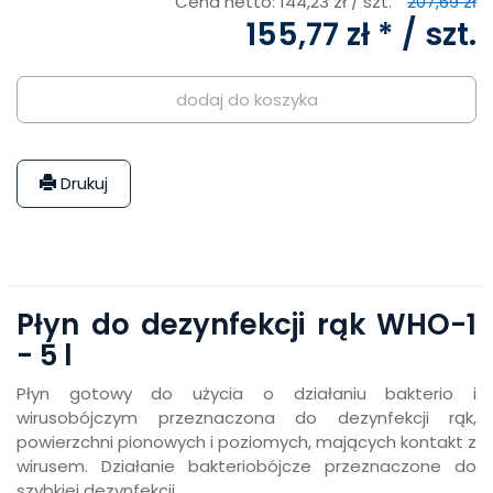
Cena netto:
144,23 zł
/ szt.
207,69 zł
155,77 zł *
/ szt.
dodaj do koszyka
Drukuj
Płyn do dezynfekcji rąk WHO-1
- 5 l
Płyn gotowy do użycia o działaniu bakterio i
wirusobójczym przeznaczona do dezynfekcji rąk,
powierzchni pionowych i poziomych, mających kontakt z
wirusem. Działanie bakteriobójcze przeznaczone do
szybkiej dezynfekcji.