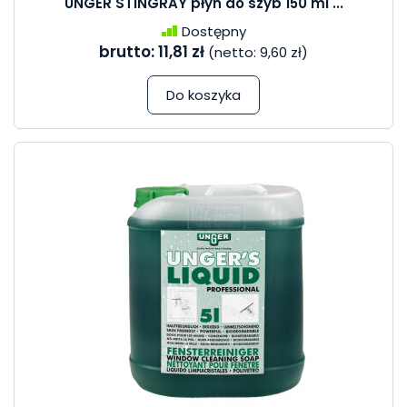
UNGER STINGRAY płyn do szyb 150 ml ...
Dostępny
brutto:
11,81 zł
(netto:
9,60 zł
)
Do koszyka