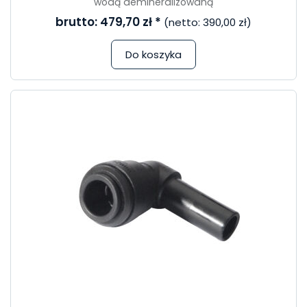
wodą demineralizowaną
brutto:
479,70 zł
*
(netto:
390,00 zł
)
Do koszyka