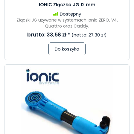
IONIC Złączka JG 12 mm
Dostępny
Złączki JG używane w systemach Ionic ZERO, V4,
Quattro oraz Caddy.
brutto:
33,58 zł
*
(netto:
27,30 zł
)
Do koszyka