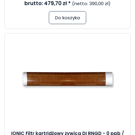
brutto:
479,70 zł
*
(netto:
390,00 zł
)
Do koszyka
IONIC Filtr kartridźowy żywica DI RNGD - 0 ppb /