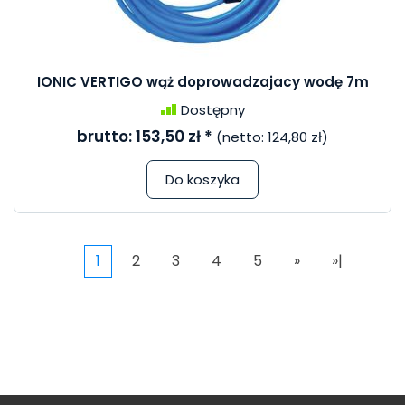
IONIC VERTIGO wąż doprowadzajacy wodę 7m
Dostępny
brutto:
153,50 zł
*
(netto:
124,80 zł
)
Do koszyka
1
2
3
4
5
»
»|