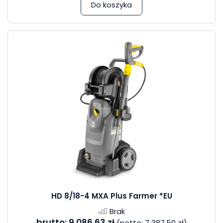
Do koszyka
HD 8/18-4 MXA Plus Farmer *EU
Brak
brutto:
9 086,63 zł
(netto:
7 387,50 zł
)