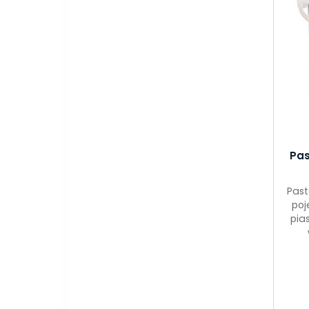
Pas
Past
poj
pia