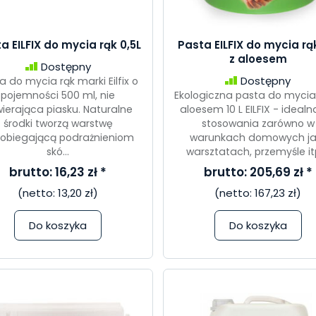
a EILFIX do mycia rąk 0,5L
Pasta EILFIX do mycia rąk
z aloesem
Dostępny
Dostępny
a do mycia rąk marki Eilfix o
pojemności 500 ml, nie
Ekologiczna pasta do mycia 
ierająca piasku. Naturalne
aloesem 10 L EILFIX - ideal
środki tworzą warstwę
stosowania zarówno w
obiegającą podrażnieniom
warunkach domowych jak
skó...
warsztatach, przemyśle itp.
brutto:
16,23 zł
*
brutto:
205,69 zł
*
(netto:
13,20 zł
)
(netto:
167,23 zł
)
Do koszyka
Do koszyka