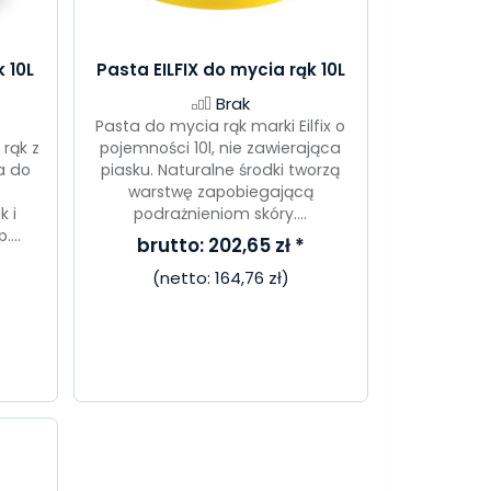
 10L
Pasta EILFIX do mycia rąk 10L
Brak
Pasta do mycia rąk marki Eilfix o
rąk z
pojemności 10l, nie zawierająca
na do
piasku. Naturalne środki tworzą
warstwę zapobiegającą
 i
podrażnieniom skóry....
...
brutto:
202,65 zł
*
(netto:
164,76 zł
)