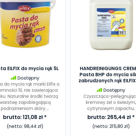
ta EILFIX do mycia rąk 5L
HANDREINIGUNGS CREM
Pasta BHP do mycia sil
Dostępny
zabrudzonych rąk EILFIX
a do mycia rąk marki Eilfix o
Dostępny
emności 5l, nie zawierająca
sku. Naturalne środki tworzą
Czyszcząco-pielęgnują
warstwę zapobiegającą
kremowy żel o świeżym
podrażnieniom skóry....
cytrynowym zapachu.
brutto:
121,08 zł
*
brutto:
265,44 zł
*
(netto:
98,44 zł
)
(netto:
215,80 zł
)