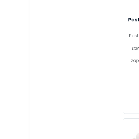
Past
Past
zaw
zap