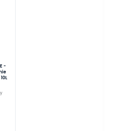
E -
nie
 10L
cy
,