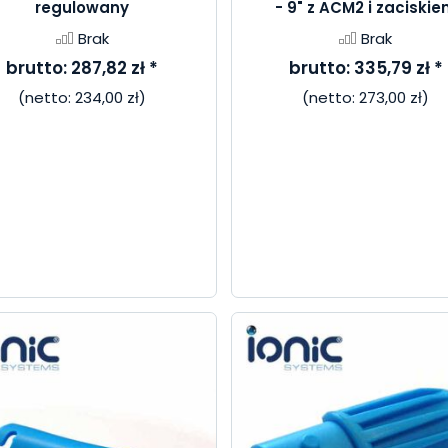
regulowany
- 9" z ACM2 i zaciski
Brak
Brak
brutto:
287,82 zł
*
brutto:
335,79 zł
*
(netto:
234,00 zł
)
(netto:
273,00 zł
)