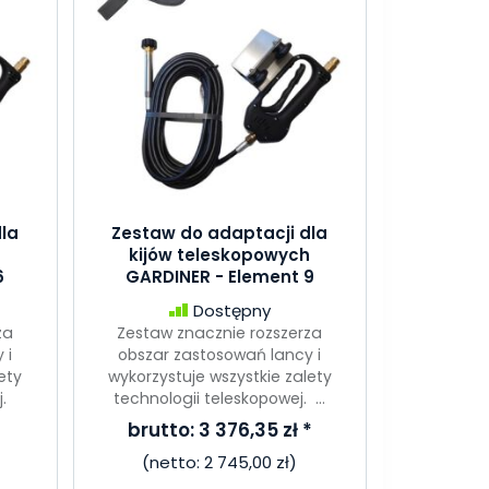
la
Zestaw do adaptacji dla
h
kijów teleskopowych
6
GARDINER - Element 9
Dostępny
za
Zestaw znacznie rozszerza
 i
obszar zastosowań lancy i
ety
wykorzystuje wszystkie zalety
.
technologii teleskopowej. ...
brutto:
3 376,35 zł
*
(netto:
2 745,00 zł
)