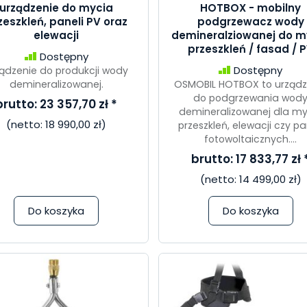
urządzenie do mycia
HOTBOX - mobilny
zeszkleń, paneli PV oraz
podgrzewacz wody
elewacji
demineralziowanej do m
przeszkleń / fasad / 
Dostępny
Dostępny
ądzenie do produkcji wody
demineralizowanej.
OSMOBIL HOTBOX to urządz
do podgrzewania wod
brutto:
23 357,70 zł
*
demineralizowanej dla my
(netto:
18 990,00 zł
)
przeszkleń, elewacji czy pa
fotowoltaicznych....
brutto:
17 833,77 zł
(netto:
14 499,00 zł
)
Do koszyka
Do koszyka