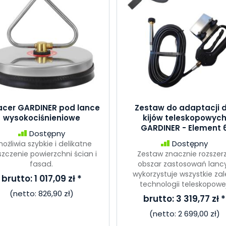
acer GARDINER pod lance
Zestaw do adaptacji d
wysokociśnieniowe
kijów teleskopowyc
GARDINER - Element 
Dostępny
Dostępny
ożliwia szybkie i delikatne
szczenie powierzchni ścian i
Zestaw znacznie rozszer
fasad.
obszar zastosowań lancy
wykorzystuje wszystkie zal
brutto:
1 017,09 zł
*
technologii teleskopowej
(netto:
826,90 zł
)
brutto:
3 319,77 zł
*
(netto:
2 699,00 zł
)