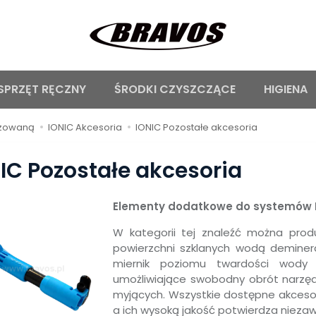
SPRZĘT RĘCZNY
ŚRODKI CZYSZCZĄCE
HIGIENA
izowaną
IONIC Akcesoria
IONIC Pozostałe akcesoria
IC Pozostałe akcesoria
Elementy dodatkowe do systemów 
W kategorii tej znaleźć można produ
powierzchni szklanych wodą deminer
miernik poziomu twardości wody 
umożliwiające swobodny obrót narzęd
myjących. Wszystkie dostępne akceso
a ich wysoką jakość potwierdza nieza