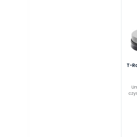
T-R
Um
czy