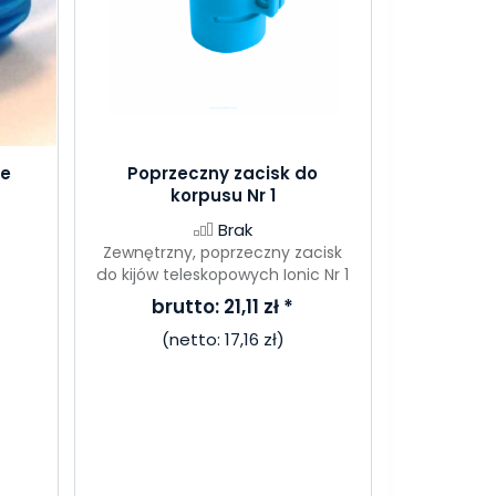
ze
Poprzeczny zacisk do
korpusu Nr 1
Brak
Zewnętrzny, poprzeczny zacisk
do kijów teleskopowych Ionic Nr 1
brutto:
21,11 zł
*
(netto:
17,16 zł
)