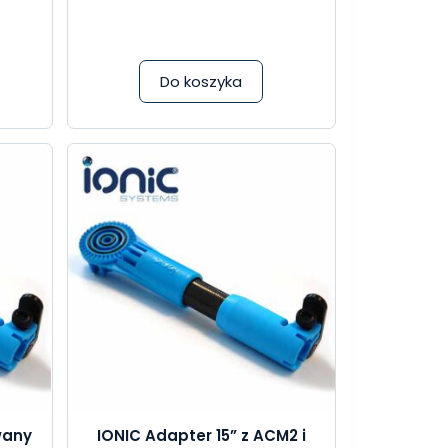
Do koszyka
wany
IONIC Adapter 15” z ACM2 i