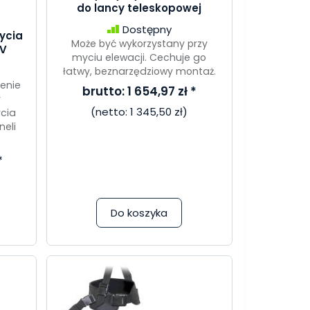
do lancy teleskopowej
Dostępny
ycia
Może być wykorzystany przy
PV
myciu elewacji. Cechuje go
łatwy, beznarzędziowy montaż.
enie
brutto:
1 654,97 zł
*
y
(netto:
1 345,50 zł
)
cia
neli
*
Do koszyka