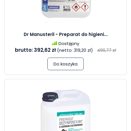
Dr Manusteril - Preparat do higieni...
Dostępny
brutto:
392,62 zł
(netto:
319,20 zł
)
490,77 zł
Do koszyka