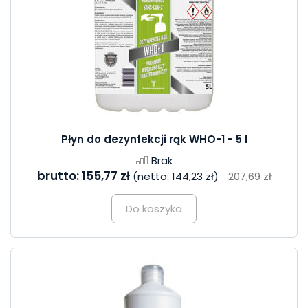
Płyn do dezynfekcji rąk WHO-1 - 5 l
Brak
brutto:
155,77 zł
(netto:
144,23 zł
)
207,69 zł
Do koszyka