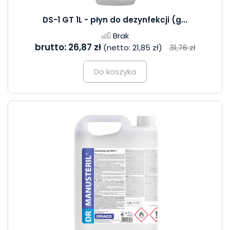
DS-1 GT 1L - płyn do dezynfekcji (g...
Brak
brutto:
26,87 zł
(netto:
21,85 zł
)
31,76 zł
Do koszyka