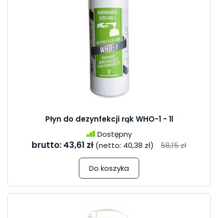
Płyn do dezynfekcji rąk WHO-1 - 1l
Dostępny
brutto:
43,61 zł
(netto:
40,38 zł
)
58,15 zł
Do koszyka